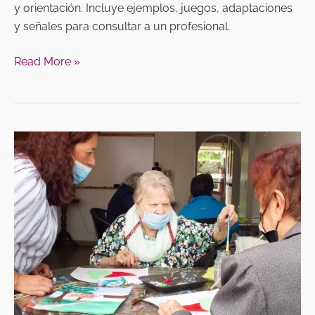
y orientación. Incluye ejemplos, juegos, adaptaciones
y señales para consultar a un profesional.
Read More »
Gimnasia
cerebral
para
adultos
mayores:
qué
es,
para
qué
sirve