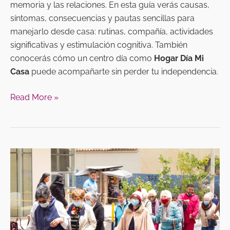
memoria y las relaciones. En esta guía verás causas,
síntomas, consecuencias y pautas sencillas para
manejarlo desde casa: rutinas, compañía, actividades
significativas y estimulación cognitiva. También
conocerás cómo un centro día como
Hogar Día Mi
Casa
puede acompañarte sin perder tu independencia.
Read More »
Ansiedad
en
los
adultos
mayores:
cómo