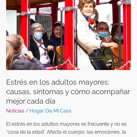
los
adultos
mayores:
causas,
síntomas
y
cómo
acompañar
mejor
cada
Estrés en los adultos mayores:
día
causas, síntomas y cómo acompañar
mejor cada día
Noticias
/
Hogar Día Mi Casa
El estrés en los adultos mayores es frecuente y no es
“cosa de la edad”. Afecta el cuerpo, las emociones, la