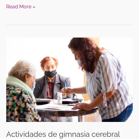
Read More »
Actividades
de
gimnasia
cerebral
para
adultos
mayores:
ideas
para
compartir
en
familia
Actividades de gimnasia cerebral
o