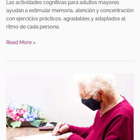
Las actividades cognitivas para adultos mayores
ayudan a estimular memoria, atención y concentración
con ejercicios prácticos, agradables y adaptados al
ritmo de cada persona.
Read More »
¿El
Alzheimer
es
“diabetes
tipo
3”?
Qué
significa