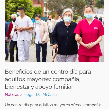
de
un
centro
día
para
adultos
mayores:
compañía,
bienestar
y
apoyo
Beneficios de un centro día para
familiar
adultos mayores: compañía,
bienestar y apoyo familiar
Noticias
/
Hogar Día Mi Casa
Un centro día para adultos mayores ofrece compañía,