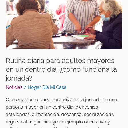
mayores
en
un
centro
día:
¿cómo
funciona
la
Rutina diaria para adultos mayores
jornada?
en un centro día: ¿cómo funciona la
jornada?
Noticias
/
Hogar Día Mi Casa
Conozca cómo puede organizarse la jornada de una
persona mayor en un centro día: bienvenida,
actividades, alimentación, descanso, socialización y
regreso al hogar. Incluye un ejemplo orientativo y