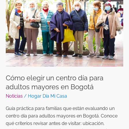
un
centro
día
para
adultos
mayores
en
Bogotá
Cómo elegir un centro día para
adultos mayores en Bogotá
Noticias
/
Hogar Día Mi Casa
Guía práctica para familias que están evaluando un
centro día para adultos mayores en Bogotá. Conoce
qué criterios revisar antes de visitar: ubicación,