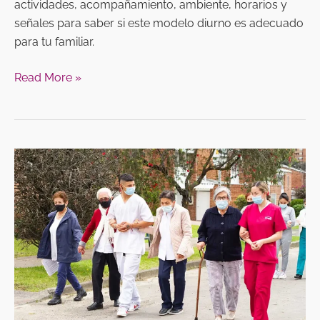
actividades, acompañamiento, ambiente, horarios y
señales para saber si este modelo diurno es adecuado
para tu familiar.
Read More »
¿Cuándo
considerar
un
centro
día
para
un
adulto
mayor?