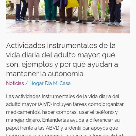
del
adulto
mayor:
qué
son,
ejemplos
Actividades instrumentales de la
y
vida diaria del adulto mayor: qué
por
son, ejemplos y por qué ayudan a
qué
mantener la autonomía
ayudan
a
Noticias
/
Hogar Día Mi Casa
mantener
Las actividades instrumentales de la vida diaria del
la
adulto mayor (AIVD) incluyen tareas como organizar
autonomía
medicamentos, hacer compras, usar el teléfono y
manejar dinero. Entenderlas ayuda a diferenciar su
papel frente a las ABVD y a identificar apoyos que
favorezcan la autonomía, la rutina y la funcionalidad.