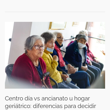
Centro
día
vs
ancianato
u
hogar
geriátrico:
diferencias
para
decidir
Centro día vs ancianato u hogar
geriátrico: diferencias para decidir