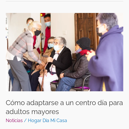
Cómo
adaptarse
a
un
centro
día
para
adultos
mayores
Cómo adaptarse a un centro día para
adultos mayores
Noticias
/
Hogar Día Mi Casa