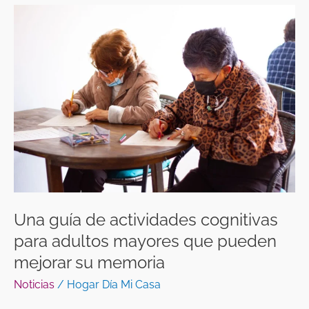
Una
guía
de
actividades
cognitivas
para
adultos
mayores
que
pueden
mejorar
su
Una guía de actividades cognitivas
memoria
para adultos mayores que pueden
mejorar su memoria
Noticias
/
Hogar Día Mi Casa