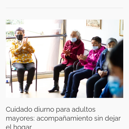
Cuidado
diurno
para
adultos
mayores:
acompañamiento
sin
dejar
el
hogar
Cuidado diurno para adultos
mayores: acompañamiento sin dejar
el hogar