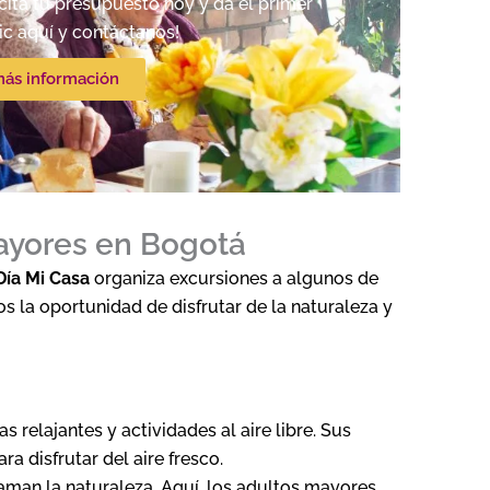
ita tu presupuesto hoy y da el primer
ic aquí y contáctanos!
más información
ayores en Bogotá
Día Mi Casa
organiza excursiones a algunos de
 la oportunidad de disfrutar de la naturaleza y
s relajantes y actividades al aire libre. Sus
a disfrutar del aire fresco.
 aman la naturaleza. Aquí, los adultos mayores