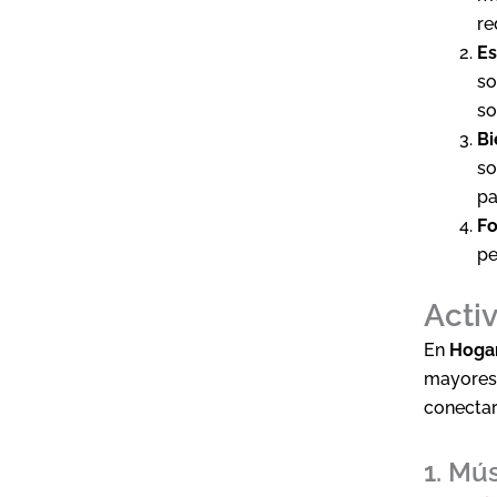
re
Es
so
so
Bi
so
pa
Fo
pe
Acti
En
Hogar
mayores,
conectar
1. Mú