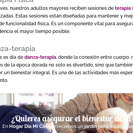
ves, nuestros adultos mayores reciben sesiones de
terapia 
izadas. Estas sesiones están diseñadas para mantener y mejor
de funcionalidad física. Es un componente vital para asegu
encia el mayor tiempo posible.
nza-terapia
es es día de
danza-terapia
, donde la conexión entre cuerpo, m
s de la época dorada no solo es divertido, sino que también 
 un bienestar integral. Es una de las actividades más esper
nto.
¿Quieres asegurar el bienestar de t
En
Hogar Día Mi Casa
, ofrecemos un
jardín para adulto m