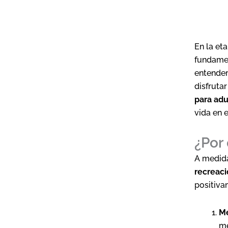
En la et
fundamen
entendem
disfrutar
para ad
vida en 
¿Por 
A medida
recreaci
positiva
Me
me