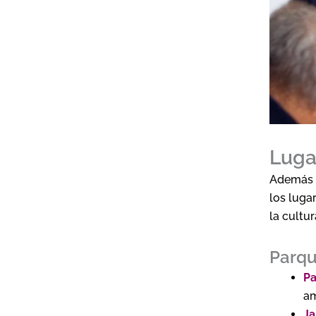
Luga
Además d
los luga
la cultur
Parqu
Pa
am
Ja