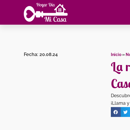
Ir
al
contenido
Fecha:
20.08.24
Inicio
»
No
La 
Casa
Descubre
¡Llama y