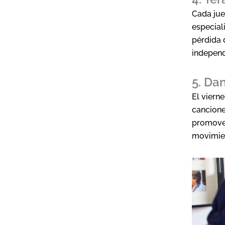
Cada jue
especial
pérdida 
independ
5. Da
El viern
cancione
promover
movimie