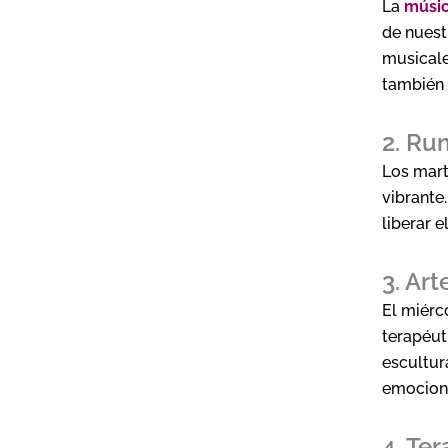
La
músic
de nuest
musicale
también 
2. Ru
Los mart
vibrante
liberar e
3. Art
El miérc
terapéut
escultur
emocione
4. Ter