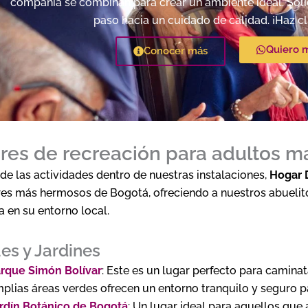
compañía se combinan para crear un ambiente ideal. Solic
paso hacia un cuidado de calidad. ¡Haz cl
Quiero 
Conocer más
res de recreación para adultos m
e las actividades dentro de nuestras instalaciones,
Hogar 
res más hermosos de Bogotá, ofreciendo a nuestros abuelitos
a en su entorno local.
es y Jardines
rque Simón Bolívar
: Este es un lugar perfecto para caminata
plias áreas verdes ofrecen un entorno tranquilo y seguro par
rdín Botánico de Bogotá
: Un lugar ideal para aquellos que