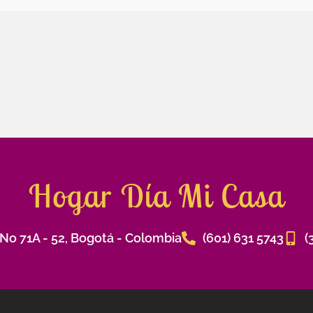
Hogar Día Mi Casa
 No 71A - 52, Bogotá - Colombia
(601) 631 5743
(