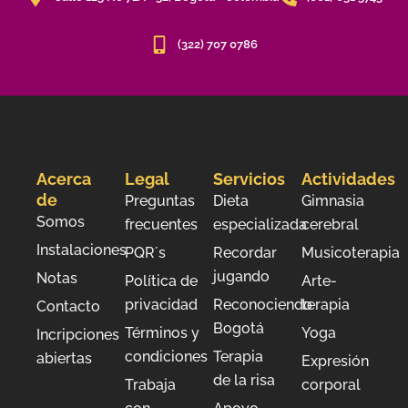
(322) 707 0786
Acerca
Legal
Servicios
Actividades
de
Preguntas
Dieta
Gimnasia
Somos
frecuentes
especializada
cerebral
Instalaciones
PQR´s
Recordar
Musicoterapia
jugando
Notas
Política de
Arte-
privacidad
Reconociendo
terapia
Contacto
Bogotá
Términos y
Yoga
Incripciones
condiciones
Terapia
abiertas
Expresión
de la risa
Trabaja
corporal